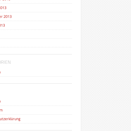
2013
r 2013
013
ORIEN
n
e
um
utzerklärung