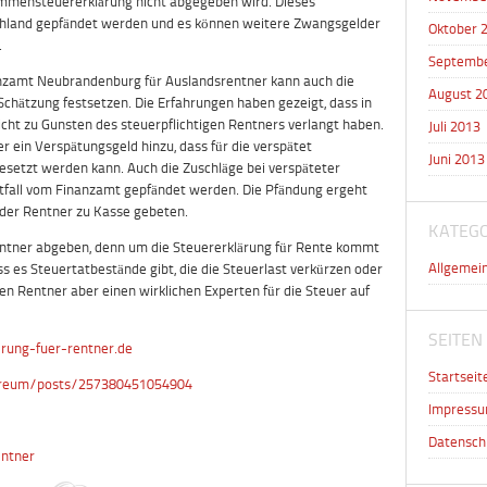
mmensteuererklärung nicht abgegeben wird. Dieses
hland gepfändet werden und es können weitere Zwangsgelder
Oktober 
.
Septembe
nzamt Neubrandenburg für Auslandsrentner kann auch die
August 2
Schätzung festsetzen. Die Erfahrungen haben gezeigt, dass in
icht zu Gunsten des steuerpflichtigen Rentners verlangt haben.
Juli 2013
in Verspätungsgeld hinzu, dass für die verspätet
Juni 2013
setzt werden kann. Auch die Zuschläge bei verspäteter
fall vom Finanzamt gepfändet werden. Die Pfändung ergeht
 der Rentner zu Kasse gebeten.
KATEG
Rentner abgeben, denn um die Steuererklärung für Rente kommt
Allgemei
ss es Steuertatbestände gibt, die die Steuerlast verkürzen oder
en Rentner aber einen wirklichen Experten für die Steuer auf
SEITEN
rung-fuer-rentner.de
Startseit
i.reum/posts/257380451054904
Impress
Datensch
entner