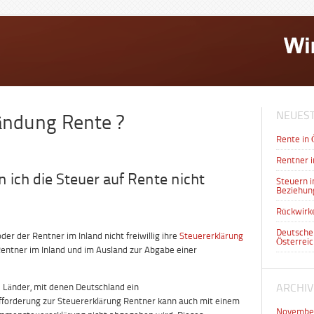
NEUEST
ändung Rente ?
Rente in 
Rentner i
ich die Steuer auf Rente nicht
Steuern i
Beziehun
Rückwirk
Deutsche
r der Rentner im Inland nicht freiwillig ihre
Steuererklärung
Österreic
entner im Inland und im Ausland zur Abgabe einer
ARCHIV
ie Länder, mit denen Deutschland ein
orderung zur Steuererklärung Rentner kann auch mit einem
Novembe